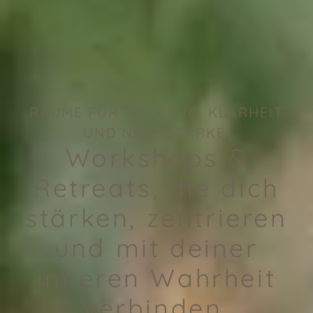
RÄUME FÜR RÜCKZUG, KLARHEIT
UND NEUE STÄRKE.
Workshops &
Retreats, die dich
stärken, zentrieren
und mit deiner
inneren Wahrheit
verbinden.