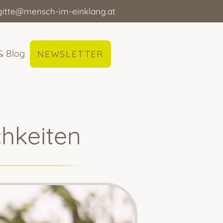
gitte@mensch-im-einklang.at
& Blog
NEWSLETTER
chkeiten