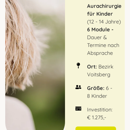
Aurachirurgie
für Kinder
(12 - 14 Jahre)
6 Module -
Dauer &
Termine n
ach
A
bspr
ache
Ort:
Bezirk
Voitsberg
Größe:
6 -
8 Kinder
Investition:
€ 1.275,-