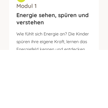
Modul 1
Energie sehen, spüren und
verstehen
Wie fühlt sich Energie an?
Die Kinder
spüren ihre eigene Kraft, lernen das
Energiefeld kennen und entdecken,
wo Energie frei fließt oder stagniert.
Chirurgischer Teil:
erste
Wahrnehmung kleiner
„Energieblockaden“ im Feld – und wie
man sie mit Licht wieder in Bewegung
bringt.