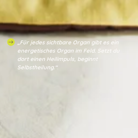
„Für jedes sichtbare Organ gibt es ein
energetisches Organ im Feld. Setzt du
dort einen Heilimpuls, beginnt
Selbstheilung.“
.