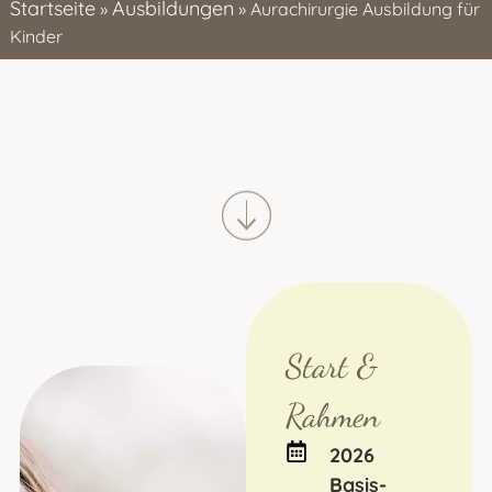
Startseite
Ausbildungen
»
»
Aurachirurgie Ausbildung für
Kinder
Start &
Rahmen
2026
B
asis-